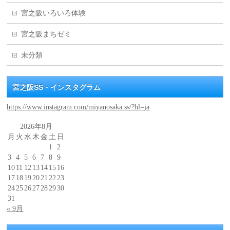
宮之阪いろいろ体験
宮之阪まちゼミ
未分類
宮之阪SS・インスタグラム
https://www.instagram.com/miyanosaka.ss/?hl=ja
2026年8月
月
火
水
木
金
土
日
1
2
3
4
5
6
7
8
9
10
11
12
13
14
15
16
17
18
19
20
21
22
23
24
25
26
27
28
29
30
31
« 9月