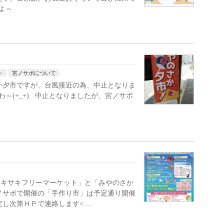
すよ～
ト
宮ノサポについて
さか夕市ですが、台風接近の為、中止となりま
るわ～(+_+) 中止となりましたが、宮ノサポ
ノキサキフリーマーケット」と「みやのさか
ノサポで開催の「手作り市」は予定通り開催
定し次第ＨＰで連絡します< …