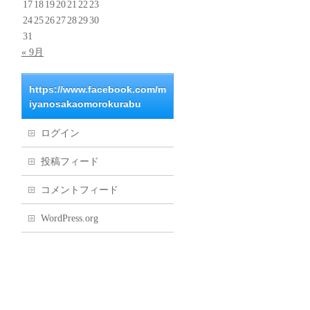
17
18
19
20
21
22
23
24
25
26
27
28
29
30
31
« 9月
https://www.facebook.com/m
iyanosakaomorokurabu
ログイン
投稿フィード
コメントフィード
WordPress.org