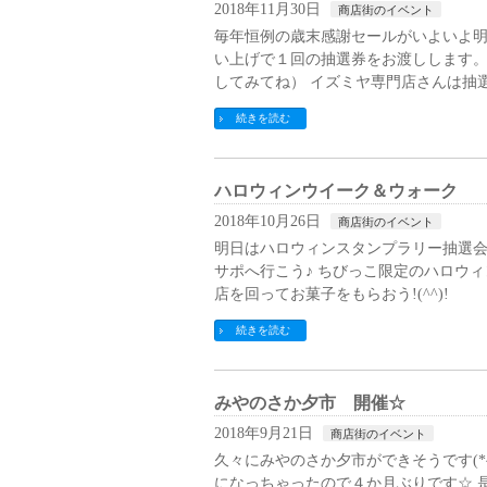
2018年11月30日
商店街のイベント
毎年恒例の歳末感謝セールがいよいよ明
い上げで１回の抽選券をお渡しします。
してみてね） イズミヤ専門店さんは抽
続きを読む
ハロウィンウイーク＆ウォーク
2018年10月26日
商店街のイベント
明日はハロウィンスタンプラリー抽選会
サポへ行こう♪ ちびっこ限定のハロウィ
店を回ってお菓子をもらおう!(^^)!
続きを読む
みやのさか夕市 開催☆
2018年9月21日
商店街のイベント
久々にみやのさか夕市ができそうです(*^
になっちゃったので４か月ぶりです☆ 