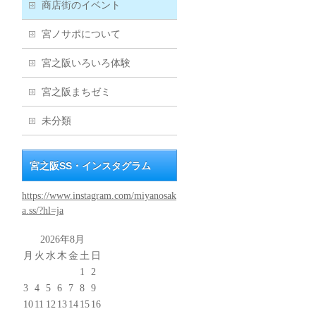
商店街のイベント
宮ノサポについて
宮之阪いろいろ体験
宮之阪まちゼミ
未分類
宮之阪SS・インスタグラム
https://www.instagram.com/miyanosak
a.ss/?hl=ja
2026年8月
月
火
水
木
金
土
日
1
2
3
4
5
6
7
8
9
10
11
12
13
14
15
16