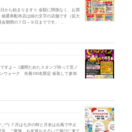
日から始まります☆ 金額に関係なく、お買
 抽選券配布店は緑の文字の店舗です（拡大
選会期間の７日～９日までです。 …
ですよ～ 1週間ためたスタンプ持って宮ノ
ンウォーク 先着100名限定 仮装して参加
_^*) ７月は七夕の時と月末は台風で中止
是非、ご家族、お友達おそろいで遊びに来て