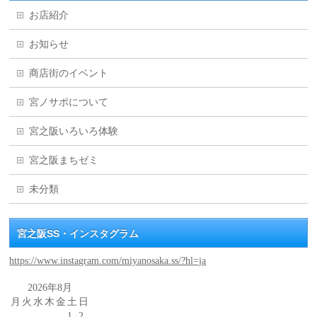
お店紹介
お知らせ
商店街のイベント
宮ノサポについて
宮之阪いろいろ体験
宮之阪まちゼミ
未分類
宮之阪SS・インスタグラム
https://www.instagram.com/miyanosaka.ss/?hl=ja
2026年8月
月
火
水
木
金
土
日
1
2