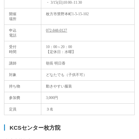
・ 3/15(日)10:00–11:30
開催
枚方市禁野本町1-5-15-102
場所
申込
072-848-0127
電話
受付
10：00～20：00
時間
【定休日：水曜】
講師
朝長 明日香
対象
どなたでも（子供不可）
持ち物
動きやすい服装
参加費
3,000円
定員
３名
KCSセンター枚方院