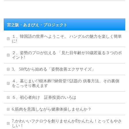
宮之阪・あまびえ・プロジェクト
１、韓国語の世界へようこそ。 ハングルの魅力を楽しく簡単
に!
２、姿勢のプロが伝える 「見た目年齢が10歳若返る３つのポ
イント!
3, 50代から始める「姿勢改善エクササイズ」
４、墓じまい!?樹木葬!?納骨堂!?話題の 供養方法、その裏側
をこっそり教えます
５、初心者向け 証券投資のいろは
6,筋肉を意識しながら健康体操しませんか？
7,かわいいフクロウを創りませんか⁉かんたん！とってもやさ
しい！