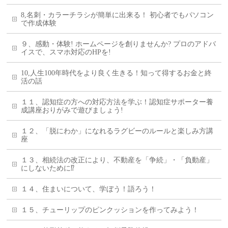
8,名刺・カラーチラシが簡単に出来る！ 初心者でもパソコン
で作成体験
９、感動・体験! ホームページを創りませんか? プロのアドバ
イスで、スマホ対応のHPを!
10,人生100年時代をより良く生きる！知って得するお金と終
活の話
１１、認知症の方への対応方法を学ぶ！認知症サポーター養
成講座おりがみで遊びましょう!
１２、「脱にわか」になれるラグビーのルールと楽しみ方講
座
１３、相続法の改正により、不動産を「争続」・「負動産」
にしないために⁉
１４、住まいについて、学ぼう！語ろう！
１５、チューリップのピンクッションを作ってみよう！