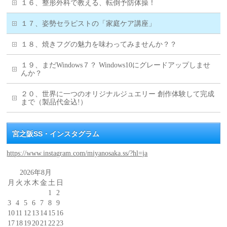
１６、整形外科で教える、転倒予防体操！
１７、姿勢セラピストの「家庭ケア講座」
１８、焼きフグの魅力を味わってみませんか？？
１９、まだWindows７？ Windows10にグレードアップしませ
んか？
２０、世界に一つのオリジナルジュエリー 創作体験して完成
まで（製品代金込!）
宮之阪SS・インスタグラム
https://www.instagram.com/miyanosaka.ss/?hl=ja
2026年8月
月
火
水
木
金
土
日
1
2
3
4
5
6
7
8
9
10
11
12
13
14
15
16
17
18
19
20
21
22
23