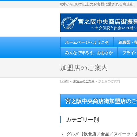
0才から100才以上のお客様に愛される商店街
ホームページへようこそ
組織図・
みんなで守ろう。おおさか
プライ
加盟店のご案内
HOME
»
加盟店のご案内
»
加盟店のご案内
宮之阪中央商店街加盟店のご
カテゴリー別
グルメ【飲食店／食品／スイーツ・