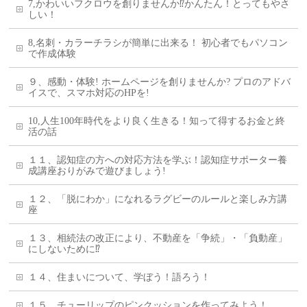
7,かわいいフクロウを創りませんか⁉かんたん！とってもやさ
しい！
8,名刺・カラーチラシが簡単に出来る！ 初心者でもパソコン
で作成体験
９、感動・体験! ホームページを創りませんか? プロのアドバ
イスで、スマホ対応のHPを!
10,人生100年時代をより良く生きる！知って得するお金と終
活の話
１１、認知症の方への対応方法を学ぶ！認知症サポーター養
成講座おりがみで遊びましょう!
１２、「脱にわか」になれるラグビーのルールと楽しみ方講
座
１３、相続法の改正により、不動産を「争続」・「負動産」
にしないために⁉
１４、住まいについて、学ぼう！語ろう！
１５、チューリップのピンクッションを作ってみよう！