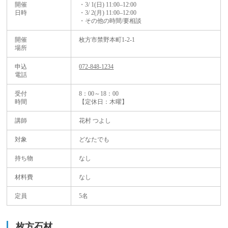
開催
・3/ 1(日) 11:00–12:00
日時
・3/ 2(月) 11:00–12:00
・その他の時間/要相談
開催
枚方市禁野本町1-2-1
場所
申込
072-848-1234
電話
受付
8：00～18：00
時間
【定休日：木曜】
講師
花村 つよし
対象
どなたでも
持ち物
なし
材料費
なし
定員
5名
枚方石材