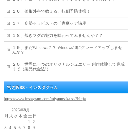
１６、整形外科で教える、転倒予防体操！
１７、姿勢セラピストの「家庭ケア講座」
１８、焼きフグの魅力を味わってみませんか？？
１９、まだWindows７？ Windows10にグレードアップしませ
んか？
２０、世界に一つのオリジナルジュエリー 創作体験して完成
まで（製品代金込!）
宮之阪SS・インスタグラム
https://www.instagram.com/miyanosaka.ss/?hl=ja
2026年8月
月
火
水
木
金
土
日
1
2
3
4
5
6
7
8
9