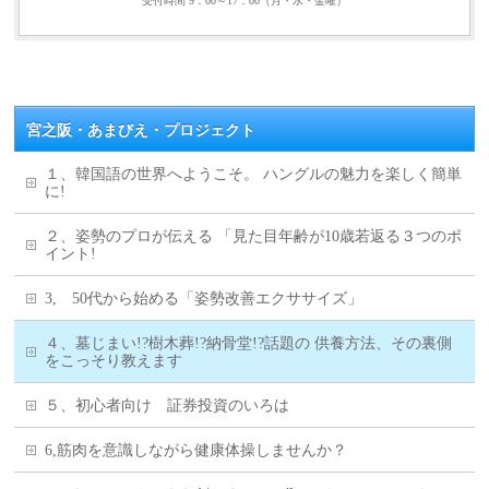
受付時間 9：00～17：00（月・水・金曜）
宮之阪・あまびえ・プロジェクト
１、韓国語の世界へようこそ。 ハングルの魅力を楽しく簡単
に!
２、姿勢のプロが伝える 「見た目年齢が10歳若返る３つのポ
イント!
3, 50代から始める「姿勢改善エクササイズ」
４、墓じまい!?樹木葬!?納骨堂!?話題の 供養方法、その裏側
をこっそり教えます
５、初心者向け 証券投資のいろは
6,筋肉を意識しながら健康体操しませんか？