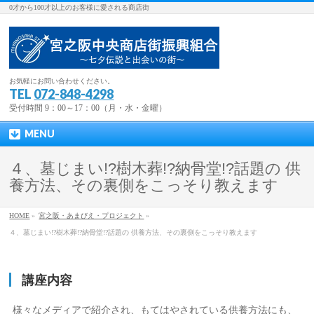
0才から100才以上のお客様に愛される商店街
お気軽にお問い合わせください。
TEL
072-848-4298
受付時間 9：00～17：00（月・水・金曜）
MENU
４、墓じまい!?樹木葬!?納骨堂!?話題の 供
養方法、その裏側をこっそり教えます
HOME
»
宮之阪・あまびえ・プロジェクト
»
４、墓じまい!?樹木葬!?納骨堂!?話題の 供養方法、その裏側をこっそり教えます
講座内容
様々なメディアで紹介され、もてはやされている供養方法にも、