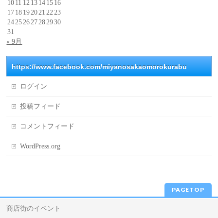
10
11
12
13
14
15
16
17
18
19
20
21
22
23
24
25
26
27
28
29
30
31
« 9月
https://www.facebook.com/miyanosakaomorokurabu
ログイン
投稿フィード
コメントフィード
WordPress.org
PAGETOP
商店街のイベント