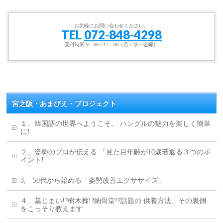
お気軽にお問い合わせください。
TEL
072-848-4298
受付時間 9：00～17：00（月・水・金曜）
宮之阪・あまびえ・プロジェクト
１、韓国語の世界へようこそ。 ハングルの魅力を楽しく簡単
に!
２、姿勢のプロが伝える 「見た目年齢が10歳若返る３つのポ
イント!
3, 50代から始める「姿勢改善エクササイズ」
４、墓じまい!?樹木葬!?納骨堂!?話題の 供養方法、その裏側
をこっそり教えます