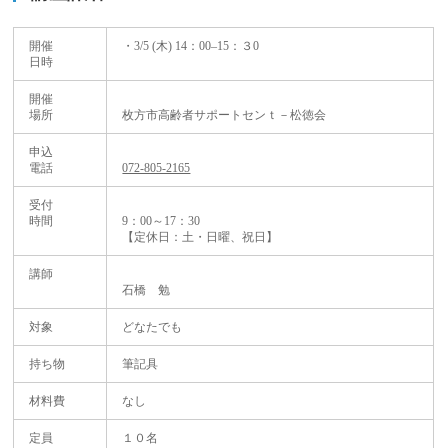
開催
・3/5 (木) 14：00–15：３0
日時
開催
場所
枚方市高齢者サポートセンｔ－松徳会
申込
電話
072-805-2165
受付
時間
9：00～17：30
【定休日：土・日曜、祝日】
講師
石橋 勉
対象
どなたでも
持ち物
筆記具
材料費
なし
定員
１０名