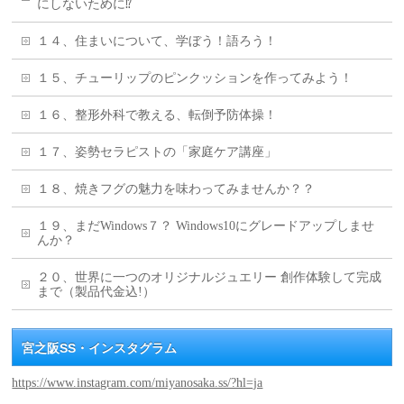
にしないために⁉
１４、住まいについて、学ぼう！語ろう！
１５、チューリップのピンクッションを作ってみよう！
１６、整形外科で教える、転倒予防体操！
１７、姿勢セラピストの「家庭ケア講座」
１８、焼きフグの魅力を味わってみませんか？？
１９、まだWindows７？ Windows10にグレードアップしませ
んか？
２０、世界に一つのオリジナルジュエリー 創作体験して完成
まで（製品代金込!）
宮之阪SS・インスタグラム
https://www.instagram.com/miyanosaka.ss/?hl=ja