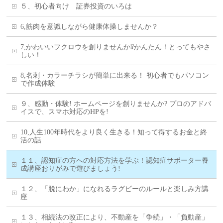
５、初心者向け 証券投資のいろは
6,筋肉を意識しながら健康体操しませんか？
7,かわいいフクロウを創りませんか⁉かんたん！とってもやさ
しい！
8,名刺・カラーチラシが簡単に出来る！ 初心者でもパソコン
で作成体験
９、感動・体験! ホームページを創りませんか? プロのアドバ
イスで、スマホ対応のHPを!
10,人生100年時代をより良く生きる！知って得するお金と終
活の話
１１、認知症の方への対応方法を学ぶ！認知症サポーター養
成講座おりがみで遊びましょう!
１２、「脱にわか」になれるラグビーのルールと楽しみ方講
座
１３、相続法の改正により、不動産を「争続」・「負動産」