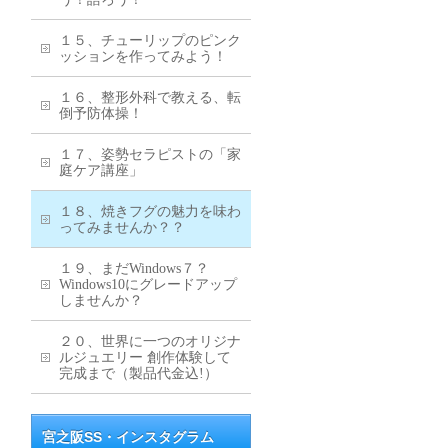
１５、チューリップのピンク
ッションを作ってみよう！
１６、整形外科で教える、転
倒予防体操！
１７、姿勢セラピストの「家
庭ケア講座」
１８、焼きフグの魅力を味わ
ってみませんか？？
１９、まだWindows７？
Windows10にグレードアップ
しませんか？
２０、世界に一つのオリジナ
ルジュエリー 創作体験して
完成まで（製品代金込!）
宮之阪SS・インスタグラム