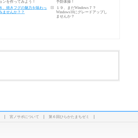
ョンを作ってみよう！
予防体操！
８、焼きフグの魅力を味わっ
１９、まだWindows７？
みませんか？？
Windows10にグレードアップし
ませんか？
宮ノサポについて
第６回ひらかたまちゼミ