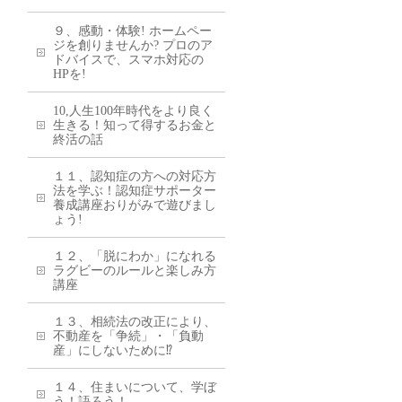
９、感動・体験! ホームペー
ジを創りませんか? プロのア
ドバイスで、スマホ対応の
HPを!
10,人生100年時代をより良く
生きる！知って得するお金と
終活の話
１１、認知症の方への対応方
法を学ぶ！認知症サポーター
養成講座おりがみで遊びまし
ょう!
１２、「脱にわか」になれる
ラグビーのルールと楽しみ方
講座
１３、相続法の改正により、
不動産を「争続」・「負動
産」にしないために⁉
１４、住まいについて、学ぼ
う！語ろう！