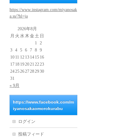
https://www.instagram.com/miyanosak
a.ss/?hl=ja
2026年8月
月
火
水
木
金
土
日
1
2
3
4
5
6
7
8
9
10
11
12
13
14
15
16
17
18
19
20
21
22
23
24
25
26
27
28
29
30
31
« 9月
https://www.facebook.com/m
iyanosakaomorokurabu
ログイン
投稿フィード