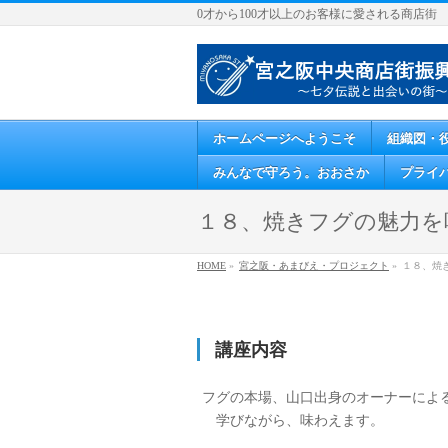
0才から100才以上のお客様に愛される商店街
ホームページへようこそ
組織図・
みんなで守ろう。おおさか
プライ
１８、焼きフグの魅力を
HOME
»
宮之阪・あまびえ・プロジェクト
»
１８、焼
講座内容
フグの本場、山口出身のオーナーによ
学びながら、味わえます。