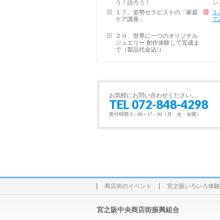
う！語ろう！
シ
１７、姿勢セラピストの「家庭
１
ケア講座」
て
２０、世界に一つのオリジナル
ジュエリー 創作体験して完成ま
で（製品代金込!）
お気軽にお問い合わせください。
TEL 072-848-4298
受付時間 9：00～17：00（月・水・金曜）
商店街のイベント
宮之阪いろいろ体験
宮之阪中央商店街振興組合