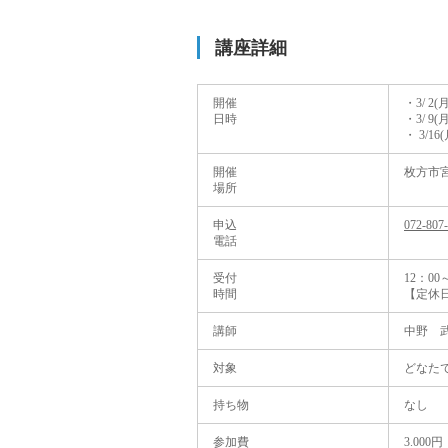
講座詳細
開催
・3/ 2(月
日時
・3/ 9(月
・ 3/16(
開催
枚方市宮之
場所
申込
072-807
電話
受付
12：00
時間
【定休
講師
中野 
対象
どなた
持ち物
なし
参加費
3.000円