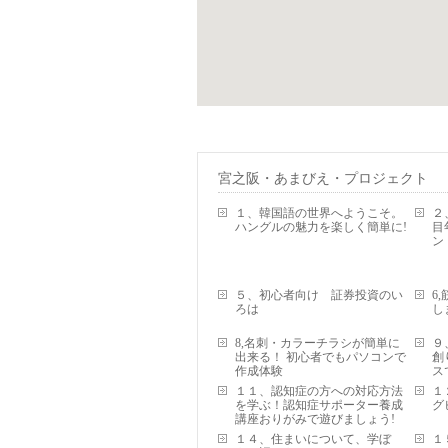
宮之阪・あまびえ・プロジェクト
１、韓国語の世界へようこそ。
２
ハングルの魅力を楽しく簡単に!
目
ン
５、初心者向け 証券投資のい
6
ろは
し
8,名刺・カラーチラシが簡単に
９
出来る！ 初心者でもパソコンで
創
作成体験
ス
１１、認知症の方への対応方法
１
を学ぶ！認知症サポーター養成
グ
講座おりがみで遊びましょう!
１４、住まいについて、学ぼ
１