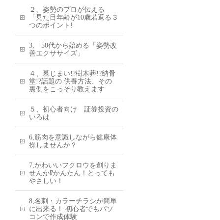
２、姿勢のプロが伝える
「見た目年齢が10歳若返る３
つのポイント!
3, 50代から始める「姿勢改
善エクササイズ」
４、墓じまい!?樹木葬!?納骨
堂!?話題の 供養方法、その
裏側をこっそり教えます
５、初心者向け 証券投資の
いろは
6,筋肉を意識しながら健康体
操しませんか？
7,かわいいフクロウを創りま
せんか⁉かんたん！とっても
やさしい！
8,名刺・カラーチラシが簡単
に出来る！ 初心者でもパソ
コンで作成体験