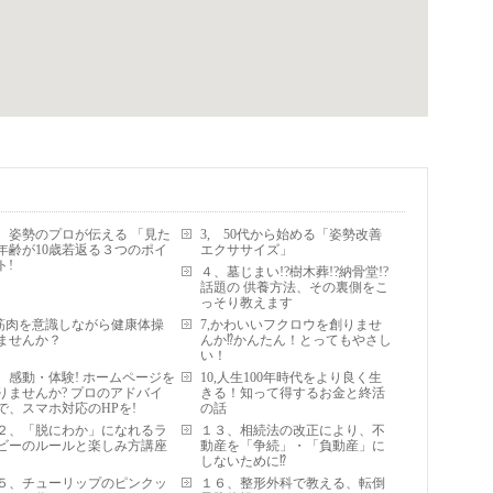
、姿勢のプロが伝える 「見た
3, 50代から始める「姿勢改善
年齢が10歳若返る３つのポイ
エクササイズ」
ト!
４、墓じまい!?樹木葬!?納骨堂!?
話題の 供養方法、その裏側をこ
っそり教えます
,筋肉を意識しながら健康体操
7,かわいいフクロウを創りませ
ませんか？
んか⁉かんたん！とってもやさし
い！
、感動・体験! ホームページを
10,人生100年時代をより良く生
りませんか? プロのアドバイ
きる！知って得するお金と終活
で、スマホ対応のHPを!
の話
２、「脱にわか」になれるラ
１３、相続法の改正により、不
ビーのルールと楽しみ方講座
動産を「争続」・「負動産」に
しないために⁉
５、チューリップのピンクッ
１６、整形外科で教える、転倒